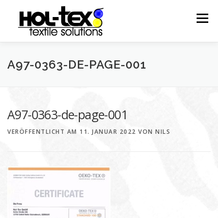
Zum
Inhalt
Menü
springen
UNTERNEHMEN
PRODUKTE
PRODUKTION
A97-0363-DE-PAGE-001
KONTAKT
IMPRESSUM
A97-0363-de-page-001
VERÖFFENTLICHT AM
11. JANUAR 2022
VON
NILS